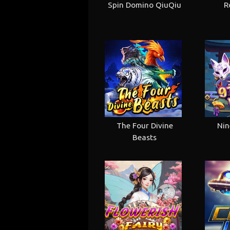
Spin Domino QiuQiu
R
The Four Divine
Nin
Beasts