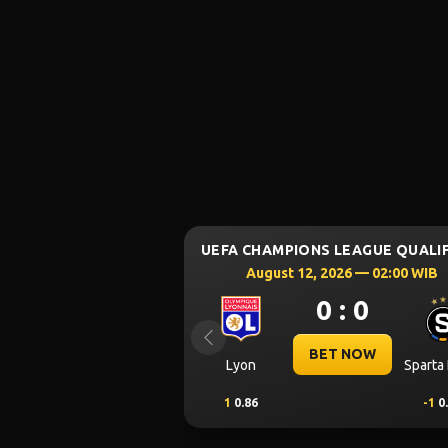
6/8/2026
6/8/2026
6/8/20
Night Bar
Fa
FRENCH
TOTO WU
0458
53
7/8/2026
7/8/20
Fireworks
Lege
UEFA CHAMPIONS LEAGUE QUALIF
August 11, 2026 — 22:59 WIB
0 : 0
Previous
BET NOW
Union 
Bodo Glimt
Gill
0.75
0.82
-0.75