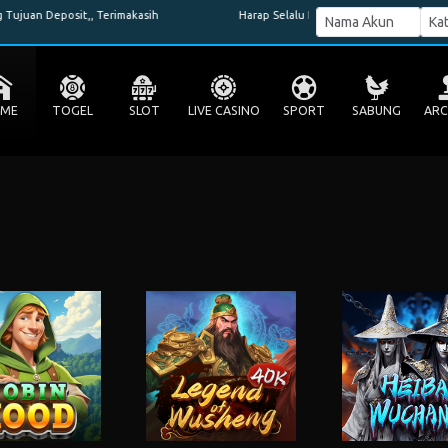
n Deposit,, Terimakasih
Harap Selalu Perhatikan Rekening Tujuan Depo
ME
TOGEL
SLOT
LIVE CASINO
SPORT
SABUNG
ARC