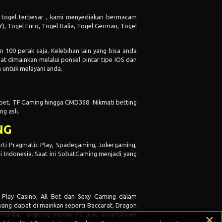
r togel terbesar , kami menyediakan bermacam
, Togel Euro, Togel Italia, Togel German, Togel
100 perak saja. Kelebihan lain yang bisa anda
pat dimainkan melalui ponsel pintar tipe IOS dan
m untuk melayani anda.
obet, TF Gaming hingga CMD368. Nikmati betting
g asli.
NG
rti Pragmatic Play, Spadegaming, Jokergaming,
Indonesia. Saat ini SobatGaming menjadi yang
 Play Casino, All Bet dan Sexy Gaming dalam
yang dapat di mainkan seperti Baccarat, Dragon
×
t dimainkan langsung melalui PC atau Smartphone