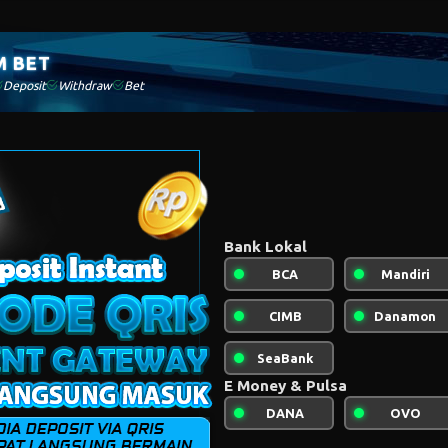
M BET
Deposit
Withdraw
Bet
Bank Lokal
BCA
Mandiri
CIMB
Danamon
SeaBank
E Money & Pulsa
DANA
OVO