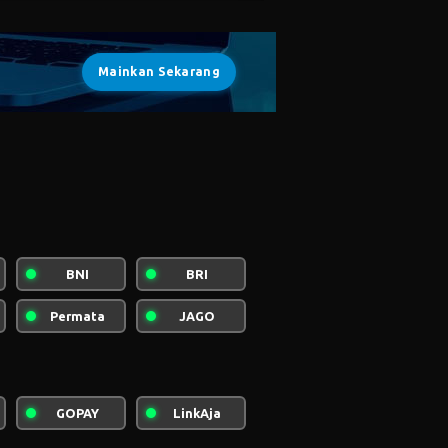
Mainkan Sekarang
BNI
BRI
Permata
JAGO
GOPAY
LinkAja