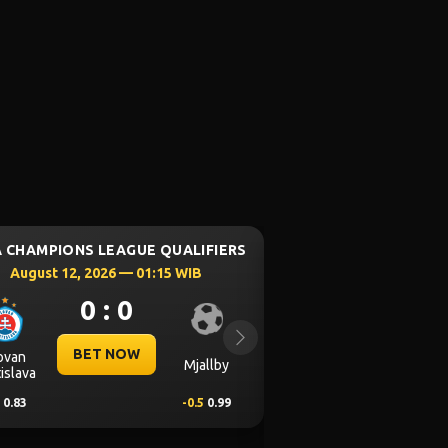
/8/2026
6/8/2026
7/8/2026
f Ninja
Wizard of Oz
APOOL DAY
BOLAPOOL NIGHT
634
8896
/8/2026
6/8/2026
FOOTBALL F24 INTERNATIONAL
FRIENDLY
August 7, 2026 — 11:00 WIB
0 : 0
Next
BET NOW
ermany
e-Wales
0
0.00
0.00
0.00