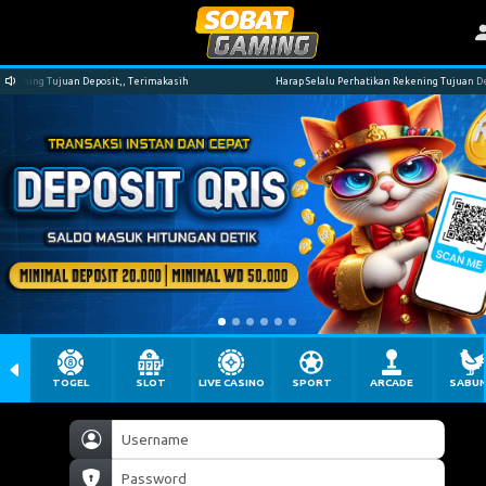
ning Tujuan Deposit,, Terimakasih
Harap Selalu Perhatikan Rekening Tujuan Deposit
TOGEL
SLOT
LIVE CASINO
SPORT
ARCADE
SABU