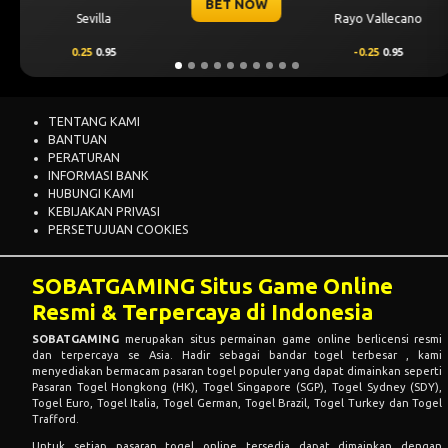
OW
BET NOW
Rayo Vallecano
Alaves
-0.25
0.95
0.00
0.62
TENTANG KAMI
BANTUAN
PERATURAN
INFORMASI BANK
HUBUNGI KAMI
KEBIJAKAN PRIVASI
PERSETUJUAN COOKIES
SOBATGAMING Situs Game Online
Resmi & Terpercaya di Indonesia
SOBATGAMING
merupakan situs permainan game online berlicensi resmi
dan terpercaya se Asia. Hadir sebagai bandar togel terbesar , kami
menyediakan bermacam pasaran togel populer yang dapat dimainkan seperti
Pasaran Togel Hongkong (HK), Togel Singapore (SGP), Togel Sydney (SDY),
Togel Euro, Togel Italia, Togel German, Togel Brazil, Togel Turkey dan Togel
Trafford.
Untuk setiap pasaran togel online tersedia dapat dimainkan dengan