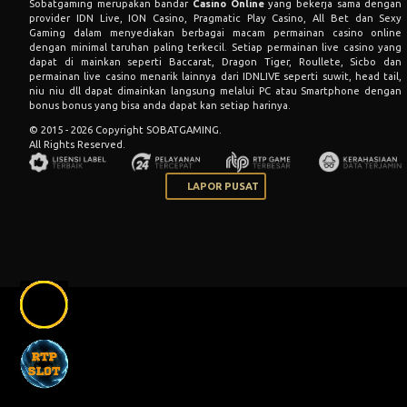
Sobatgaming merupakan bandar
Casino Online
yang bekerja sama dengan
provider IDN Live, ION Casino, Pragmatic Play Casino, All Bet dan Sexy
Gaming dalam menyediakan berbagai macam permainan casino online
dengan minimal taruhan paling terkecil. Setiap permainan live casino yang
dapat di mainkan seperti Baccarat, Dragon Tiger, Roullete, Sicbo dan
permainan live casino menarik lainnya dari IDNLIVE seperti suwit, head tail,
niu niu dll dapat dimainkan langsung melalui PC atau Smartphone dengan
bonus bonus yang bisa anda dapat kan setiap harinya.
© 2015 - 2026 Copyright SOBATGAMING.
All Rights Reserved.
LAPOR PUSAT