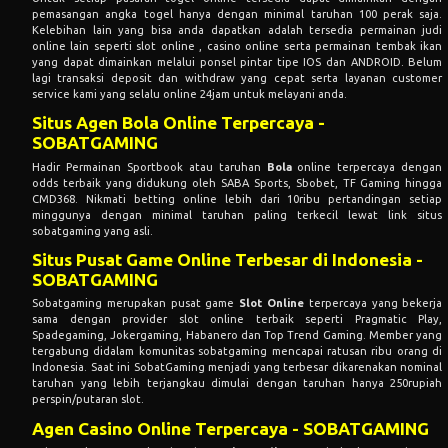
pemasangan angka togel hanya dengan minimal taruhan 100 perak saja.
Kelebihan lain yang bisa anda dapatkan adalah tersedia permainan judi
online lain seperti slot online , casino online serta permainan tembak ikan
yang dapat dimainkan melalui ponsel pintar tipe IOS dan ANDROID. Belum
lagi transaksi deposit dan withdraw yang cepat serta layanan customer
service kami yang selalu online 24jam untuk melayani anda.
Situs Agen Bola Online Terpercaya -
SOBATGAMING
Hadir Permainan Sportbook atau taruhan
Bola
online terpercaya dengan
odds terbaik yang didukung oleh SABA Sports, Sbobet, TF Gaming hingga
CMD368. Nikmati betting online lebih dari 10ribu pertandingan setiap
minggunya dengan minimal taruhan paling terkecil lewat link situs
sobatgaming yang asli.
Situs Pusat Game Online Terbesar di Indonesia -
SOBATGAMING
Sobatgaming merupakan pusat game
Slot Online
terpercaya yang bekerja
sama dengan provider slot online terbaik seperti Pragmatic Play,
Spadegaming, Jokergaming, Habanero dan Top Trend Gaming. Member yang
tergabung didalam komunitas sobatgaming mencapai ratusan ribu orang di
Indonesia. Saat ini SobatGaming menjadi yang terbesar dikarenakan nominal
taruhan yang lebih terjangkau dimulai dengan taruhan hanya 250rupiah
perspin/putaran slot.
Agen Casino Online Terpercaya - SOBATGAMING