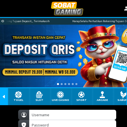
ning Tujuan Deposit,, Terimakasih
Harap Selalu Perhatikan Rekening Tujuan Deposi
TOGEL
SLOT
LIVE CASINO
SPORT
ARCADE
SABU