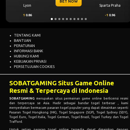
 NOW
BET N
Sparta Praha
SK Sturm Graz
-1
0.96
-0.5
0.95
TENTANG KAMI
BANTUAN
PERATURAN
INFORMASI BANK
HUBUNGI KAMI
KEBIJAKAN PRIVASI
PERSETUJUAN COOKIES
SOBATGAMING Situs Game Online
Resmi & Terpercaya di Indonesia
SOBATGAMING
merupakan situs permainan game online berlicensi resmi
dan terpercaya se Asia. Hadir sebagai bandar togel terbesar , kami
menyediakan bermacam pasaran togel populer yang dapat dimainkan seperti
Pasaran Togel Hongkong (HK), Togel Singapore (SGP), Togel Sydney (SDY),
Togel Euro, Togel Italia, Togel German, Togel Brazil, Togel Turkey dan Togel
Trafford.
Untuk setiap pasaran togel online tersedia dapat dimainkan dengan