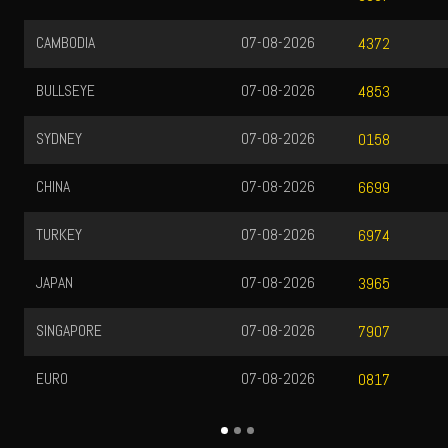
CAMBODIA
07-08-2026
4372
BULLSEYE
07-08-2026
4853
SYDNEY
07-08-2026
0158
CHINA
07-08-2026
6699
TURKEY
07-08-2026
6974
JAPAN
07-08-2026
3965
SINGAPORE
07-08-2026
7907
EURO
07-08-2026
0817