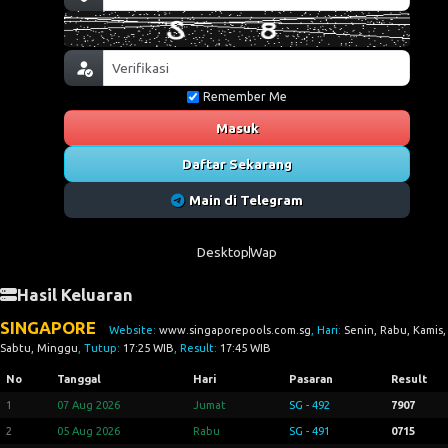
Remember Me
Masuk
Daftar Sekarang
Main di Telegram
Desktop
Wap
Hasil Keluaran
SINGAPORE
Website:
www.singaporepools.com.sg
, Hari:
Senin, Rabu, Kamis,
Sabtu, Minggu
, Tutup:
17:25 WIB
, Result:
17:45 WIB
No
Tanggal
Hari
Pasaran
Result
1
07 Aug 2026
Jumat
SG - 492
7907
2
05 Aug 2026
Rabu
SG - 491
0715