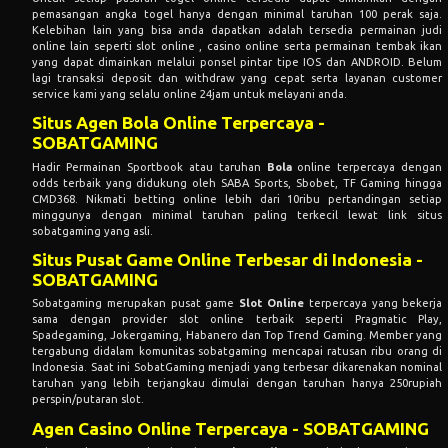
pemasangan angka togel hanya dengan minimal taruhan 100 perak saja.
Kelebihan lain yang bisa anda dapatkan adalah tersedia permainan judi
online lain seperti slot online , casino online serta permainan tembak ikan
yang dapat dimainkan melalui ponsel pintar tipe IOS dan ANDROID. Belum
lagi transaksi deposit dan withdraw yang cepat serta layanan customer
service kami yang selalu online 24jam untuk melayani anda.
Situs Agen Bola Online Terpercaya -
SOBATGAMING
Hadir Permainan Sportbook atau taruhan
Bola
online terpercaya dengan
odds terbaik yang didukung oleh SABA Sports, Sbobet, TF Gaming hingga
CMD368. Nikmati betting online lebih dari 10ribu pertandingan setiap
minggunya dengan minimal taruhan paling terkecil lewat link situs
sobatgaming yang asli.
Situs Pusat Game Online Terbesar di Indonesia -
SOBATGAMING
Sobatgaming merupakan pusat game
Slot Online
terpercaya yang bekerja
sama dengan provider slot online terbaik seperti Pragmatic Play,
Spadegaming, Jokergaming, Habanero dan Top Trend Gaming. Member yang
tergabung didalam komunitas sobatgaming mencapai ratusan ribu orang di
Indonesia. Saat ini SobatGaming menjadi yang terbesar dikarenakan nominal
taruhan yang lebih terjangkau dimulai dengan taruhan hanya 250rupiah
perspin/putaran slot.
Agen Casino Online Terpercaya - SOBATGAMING