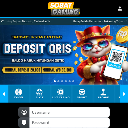
ening Tujuan Deposit,, Terimakasih
Harap Selalu Perhatikan Rekening Tujuan Deposi
TOGEL
SLOT
LIVE CASINO
SPORT
ARCADE
SABU