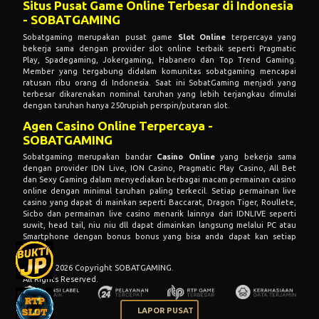
Situs Pusat Game Online Terbesar di Indonesia
- SOBATGAMING
Sobatgaming merupakan pusat game
Slot Online
terpercaya yang
bekerja sama dengan provider slot online terbaik seperti Pragmatic
Play, Spadegaming, Jokergaming, Habanero dan Top Trend Gaming.
Member yang tergabung didalam komunitas sobatgaming mencapai
ratusan ribu orang di Indonesia. Saat ini SobatGaming menjadi yang
terbesar dikarenakan nominal taruhan yang lebih terjangkau dimulai
dengan taruhan hanya 250rupiah perspin/putaran slot.
Agen Casino Online Terpercaya -
SOBATGAMING
Sobatgaming merupakan bandar
Casino Online
yang bekerja sama
dengan provider IDN Live, ION Casino, Pragmatic Play Casino, All Bet
dan Sexy Gaming dalam menyediakan berbagai macam permainan casino
online dengan minimal taruhan paling terkecil. Setiap permainan live
casino yang dapat di mainkan seperti Baccarat, Dragon Tiger, Roullete,
Sicbo dan permainan live casino menarik lainnya dari IDNLIVE seperti
suwit, head tail, niu niu dll dapat dimainkan langsung melalui PC atau
Smartphone dengan bonus bonus yang bisa anda dapat kan setiap
harinya.
© 2015 - 2026 Copyright SOBATGAMING.
All Rights Reserved.
LAPOR PUSAT