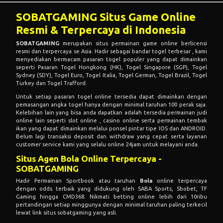
SOBATGAMING Situs Game Online
Resmi & Terpercaya di Indonesia
SOBATGAMING
merupakan situs permainan game online berlicensi
resmi dan terpercaya se Asia. Hadir sebagai bandar togel terbesar , kami
menyediakan bermacam pasaran togel populer yang dapat dimainkan
seperti Pasaran Togel Hongkong (HK), Togel Singapore (SGP), Togel
Sydney (SDY), Togel Euro, Togel Italia, Togel German, Togel Brazil, Togel
Turkey dan Togel Trafford.
Untuk setiap pasaran togel online tersedia dapat dimainkan dengan
pemasangan angka togel hanya dengan minimal taruhan 100 perak saja.
Kelebihan lain yang bisa anda dapatkan adalah tersedia permainan judi
online lain seperti slot online , casino online serta permainan tembak
ikan yang dapat dimainkan melalui ponsel pintar tipe IOS dan ANDROID.
Belum lagi transaksi deposit dan withdraw yang cepat serta layanan
customer service kami yang selalu online 24jam untuk melayani anda.
Situs Agen Bola Online Terpercaya -
SOBATGAMING
Hadir Permainan Sportbook atau taruhan
Bola
online terpercaya
dengan odds terbaik yang didukung oleh SABA Sports, Sbobet, TF
Gaming hingga CMD368. Nikmati betting online lebih dari 10ribu
pertandingan setiap minggunya dengan minimal taruhan paling terkecil
lewat link situs sobatgaming yang asli.