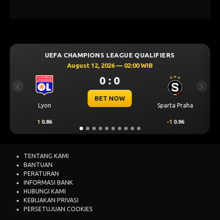
S LEAGUE QUALIFIERS
UEFA CHAMPIONS LEA
 2026 — 02:00 WIB
August 12, 2026 
0 : 0
0 : 
Previous
Next
ET NOW
BET N
Sparta Praha
SK Sturm Graz
-1
0.96
-0.5
0.95
TENTANG KAMI
BANTUAN
PERATURAN
INFORMASI BANK
HUBUNGI KAMI
KEBIJAKAN PRIVASI
PERSETUJUAN COOKIES