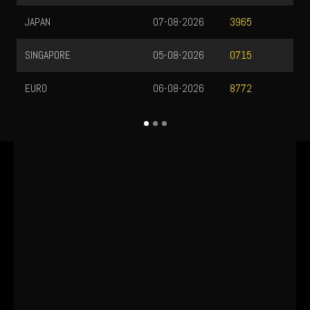
JAPAN
07-08-2026
3965
SINGAPORE
05-08-2026
0715
EURO
06-08-2026
8772