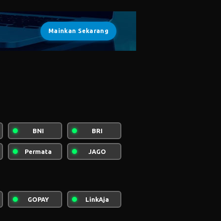
Mainkan Sekarang
BNI
BRI
Permata
JAGO
GOPAY
LinkAja