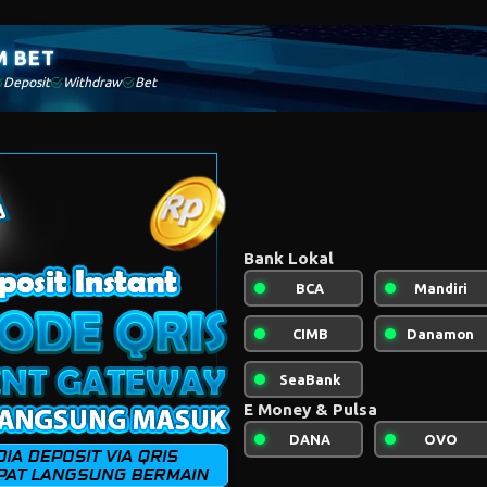
M BET
Deposit
Withdraw
Bet
Bank Lokal
BCA
Mandiri
CIMB
Danamon
SeaBank
E Money & Pulsa
DANA
OVO