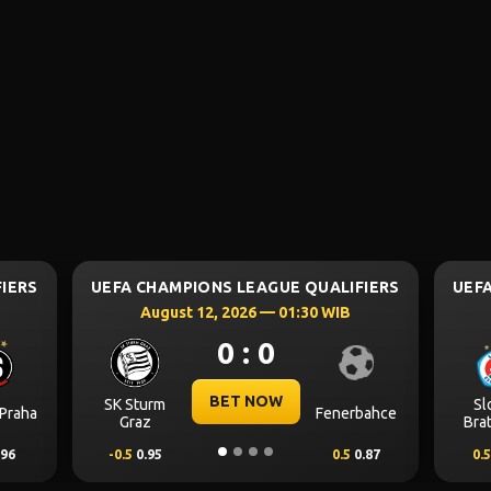
26
7/8/2026
7/8/2026
7/8/2026
7/8/2026
7
HAN
OREGON
TOTO MACAU
SYDNEY LOTTO
HONGKONG LOTTO
BOL
42
1233
9141
3712
6011
4
26
7/8/2026
7/8/2026
7/8/2026
7/8/2026
7
IFIERS
E-FOOTBALL F24 ELITE CLUB FRIENDLY
B
August 7, 2026 — 23:30 WIB
1 : 0
BET NOW
n Saint-
e-Newcastle
e-Bayern
lloise
United
Munchen
e-
75
1.00
0.00
0.92
0.00
0.62
0