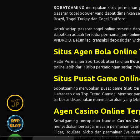
Indonesia
SOBATGAMING
merupakan situs permainan ga
pasaran togel populer yang dapat dimainkan sep
Brazil, Togel Turkey dan Togel Trafford.
Untuk setiap pasaran togel online tersedia d
dapatkan adalah tersedia permainan judi online 
ANDROID. Belum lagi transaksi deposit dan with
Situs Agen Bola Onlin
Hadir Permainan Sportbook atau taruhan
Bol
online lebih dari 10ribu pertandingan setiap min
Situs Pusat Game Onli
Sobatgaming merupakan pusat game
Slot On
Habanero dan Top Trend Gaming. Member yang 
terbesar dikarenakan nominal taruhan yang lebi
Agen Casino Online T
Sobatgaming merupakan bandar
Casino Onl
menyediakan berbagai macam permainan casino o
Tiger, Roullete, Sicbo dan permainan live casi