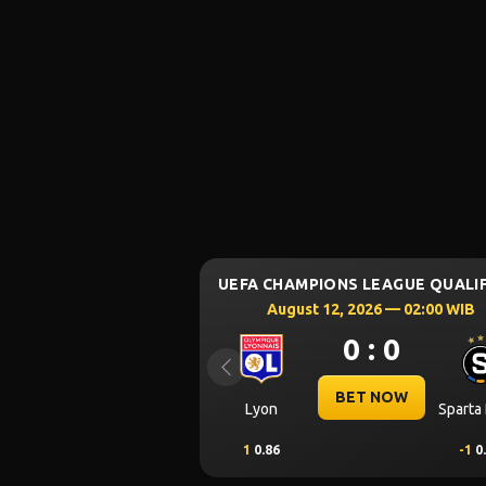
7/8/2026
7/8/2026
7/8/20
FRENCH
TOTO WU
0458
84
7/8/2026
7/8/20
ONS LEAGUE QUALIFIERS
UEFA CHAMPIONS LEAGUE QUAL
12, 2026 — 01:15 WIB
August 11, 2026 — 22:59 WI
0 : 0
0 : 0
Previous
BET NOW
BET NOW
Unio
Mjallby
Bodo Glimt
Gi
-0.5
0.99
0.75
0.82
-0.