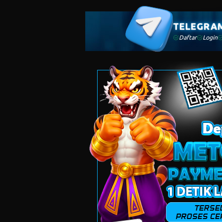
TELEGRA
Daftar
Login