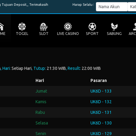
uan Deposit,, Terimakasih
Harap Selalu Perhatikan Rekening Tujuan De
ME
TOGEL
SLOT
LIVE CASINO
SPORT
SABUNG
ARC
m
, Hari:
Setiap Hari
, Tutup:
21:30 WIB
, Result:
22:00 WIB
Hari
Pasaran
Jumat
UK6D - 133
Kamis
UK6D - 132
Rabu
UK6D - 131
Selasa
UK6D - 130
Senin
UK6D - 129