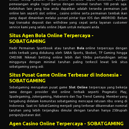
pemasangan angka togel hanya dengan minimal taruhan 100 perak saja.
Kelebihan lain yang bisa anda dapatkan adalah tersedia permainan judi
online lain seperti slot online , casino online serta permainan tembak ikan
yang dapat dimainkan melalui ponsel pintar tipe IOS dan ANDROID. Belum
lagi transaksi deposit dan withdraw yang cepat serta layanan customer
service kami yang selalu online 24jam untuk melayani anda.
Situs Agen Bola Online Terpercaya -
SOBATGAMING
Hadir Permainan Sportbook atau taruhan
Bola
online terpercaya dengan
odds terbaik yang didukung oleh SABA Sports, Sbobet, TF Gaming hingga
CMD368. Nikmati betting online lebih dari 10ribu pertandingan setiap
minggunya dengan minimal taruhan paling terkecil lewat link situs
sobatgaming yang asli.
Situs Pusat Game Online Terbesar di Indonesia -
SOBATGAMING
Sobatgaming merupakan pusat game
Slot Online
terpercaya yang bekerja
sama dengan provider slot online terbaik seperti Pragmatic Play,
Spadegaming, Jokergaming, Habanero dan Top Trend Gaming. Member yang
tergabung didalam komunitas sobatgaming mencapai ratusan ribu orang di
Indonesia. Saat ini SobatGaming menjadi yang terbesar dikarenakan nominal
taruhan yang lebih terjangkau dimulai dengan taruhan hanya 250rupiah
perspin/putaran slot.
Agen Casino Online Terpercaya - SOBATGAMING