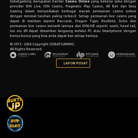
Sobatgaming merupakan bandar
Casino Online
yang bekerja sama dengan
provider IDN Live, ION Casino, Pragmatic Play Casino, All Bet dan Sexy
Gaming dalam menyediakan berbagai macam permainan casino online
dengan minimal taruhan paling terkecil. Setiap permainan live casino yang
dapat di mainkan seperti Baccarat, Dragon Tiger, Roullete, Sicbo dan
permainan live casino menarik lainnya dari IDNLIVE seperti suwit, head tail,
niu niu dll dapat dimainkan langsung melalui PC atau Smartphone dengan
bonus bonus yang bisa anda dapat kan setiap harinya.
© 2015 - 2026 Copyright SOBATGAMING.
All Rights Reserved.
LAPOR PUSAT