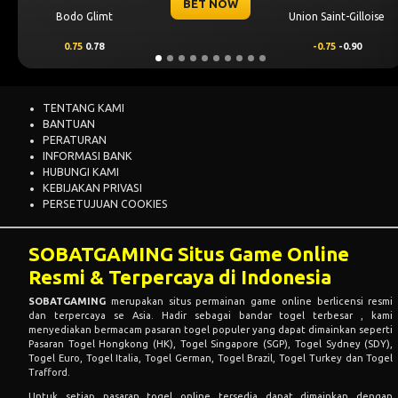
BET NOW
Union Saint-Gilloise
Kairat Almaty (n)
-0.75
-0.90
0.00
0.82
TENTANG KAMI
BANTUAN
PERATURAN
INFORMASI BANK
HUBUNGI KAMI
KEBIJAKAN PRIVASI
PERSETUJUAN COOKIES
SOBATGAMING Situs Game Online
Resmi & Terpercaya di Indonesia
SOBATGAMING
merupakan situs permainan game online berlicensi resmi
dan terpercaya se Asia. Hadir sebagai bandar togel terbesar , kami
menyediakan bermacam pasaran togel populer yang dapat dimainkan seperti
Pasaran Togel Hongkong (HK), Togel Singapore (SGP), Togel Sydney (SDY),
Togel Euro, Togel Italia, Togel German, Togel Brazil, Togel Turkey dan Togel
Trafford.
Untuk setiap pasaran togel online tersedia dapat dimainkan dengan