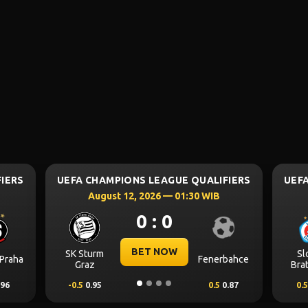
26
7/8/2026
7/8/2026
7/8/2026
7/8/2026
7
HAN
OREGON
TOTO MACAU
SYDNEY LOTTO
HONGKONG LOTTO
BOL
78
3397
4072
3712
6011
4
26
8/8/2026
8/8/2026
7/8/2026
7/8/2026
7
IFIERS
E-FOOTBALL F24 ELITE CLUB FRIENDLY
B
August 8, 2026 — 09:00 WIB
1 : 1
BET NOW
n Saint-
e-Paris Saint
e-Liverpool
lloise
Germain
e-
75
1.00
0.25
0.67
-0.25
-0.91
0