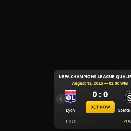
7/8/2026
7/8/2026
7/8/20
FRENCH
TOTO WU
2591
05
8/8/2026
8/8/20
ONS LEAGUE QUALIFIERS
UEFA CHAMPIONS LEAGUE QUAL
12, 2026 — 01:15 WIB
August 11, 2026 — 22:59 WI
0 : 0
0 : 0
Previous
BET NOW
BET NOW
Unio
Mjallby
Bodo Glimt
Gi
-0.5
0.99
0.75
0.82
-0.