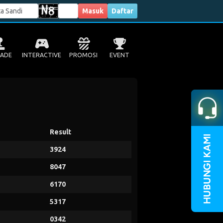
posit,, Terimakasih
Masuk
Daftar
ADE
INTERACTIVE
PROMOSI
EVENT
Result
3924
8047
6170
5317
0342