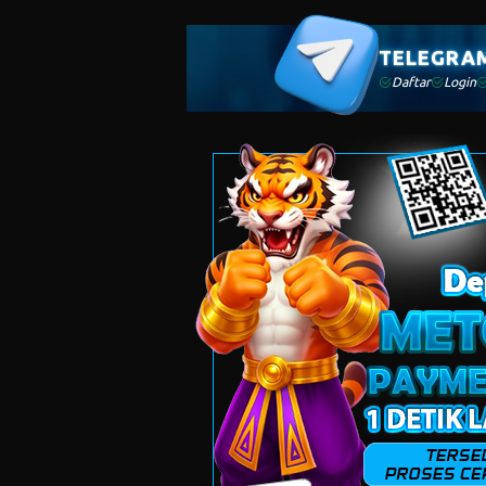
TELEGRA
Daftar
Login