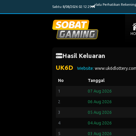
Harap Selalu Perhatikan Rekening Tuj
Sabtu 8/08/2026 02:12:30
HO
Hasil Keluaran
UK6D
Website:
www.uk6dlottery.co
No
Tanggal
1
07 Aug 2026
2
06 Aug 2026
3
05 Aug 2026
4
04 Aug 2026
5
03 Aug 2026