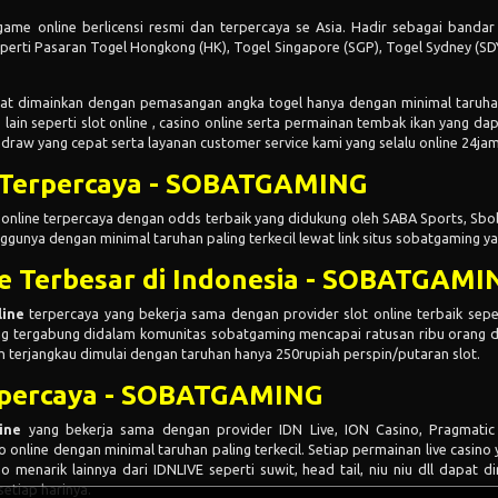
me online berlicensi resmi dan terpercaya se Asia. Hadir sebagai banda
erti Pasaran Togel Hongkong (HK), Togel Singapore (SGP), Togel Sydney (SDY)
apat dimainkan dengan pemasangan angka togel hanya dengan minimal taruhan 
lain seperti slot online , casino online serta permainan tembak ikan yang da
draw yang cepat serta layanan customer service kami yang selalu online 24ja
e Terpercaya - SOBATGAMING
a
online terpercaya dengan odds terbaik yang didukung oleh SABA Sports, Sb
ggunya dengan minimal taruhan paling terkecil lewat link situs sobatgaming yan
ne Terbesar di Indonesia - SOBATGAMI
line
terpercaya yang bekerja sama dengan provider slot online terbaik sepe
tergabung didalam komunitas sobatgaming mencapai ratusan ribu orang di 
h terjangkau dimulai dengan taruhan hanya 250rupiah perspin/putaran slot.
erpercaya - SOBATGAMING
ine
yang bekerja sama dengan provider IDN Live, ION Casino, Pragmatic
nline dengan minimal taruhan paling terkecil. Setiap permainan live casino 
no menarik lainnya dari IDNLIVE seperti suwit, head tail, niu niu dll dapa
etiap harinya.