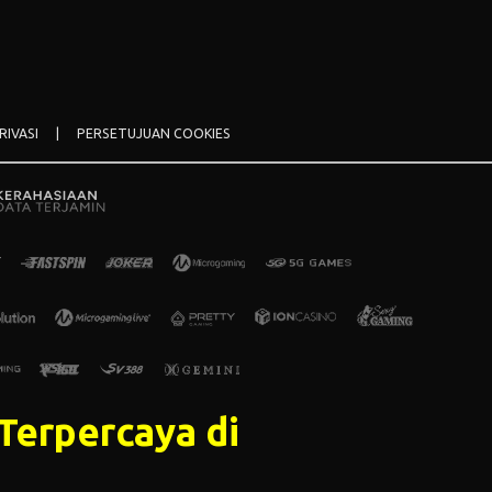
RIVASI
|
PERSETUJUAN COOKIES
erpercaya di