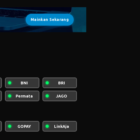
Mainkan Sekarang
BNI
BRI
Permata
JAGO
GOPAY
LinkAja