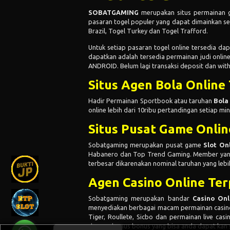
SOBATGAMING
merupakan situs permainan ga
pasaran togel populer yang dapat dimainkan sep
Brazil, Togel Turkey dan Togel Trafford.
Untuk setiap pasaran togel online tersedia d
dapatkan adalah tersedia permainan judi online 
ANDROID. Belum lagi transaksi deposit dan with
Situs Agen Bola Onlin
Hadir Permainan Sportbook atau taruhan
Bol
online lebih dari 10ribu pertandingan setiap min
Situs Pusat Game Onli
Sobatgaming merupakan pusat game
Slot On
Habanero dan Top Trend Gaming. Member yang 
terbesar dikarenakan nominal taruhan yang lebi
Agen Casino Online T
Sobatgaming merupakan bandar
Casino Onl
menyediakan berbagai macam permainan casino o
Tiger, Roullete, Sicbo dan permainan live casi
dengan bonus bonus yang bisa anda dapat kan s