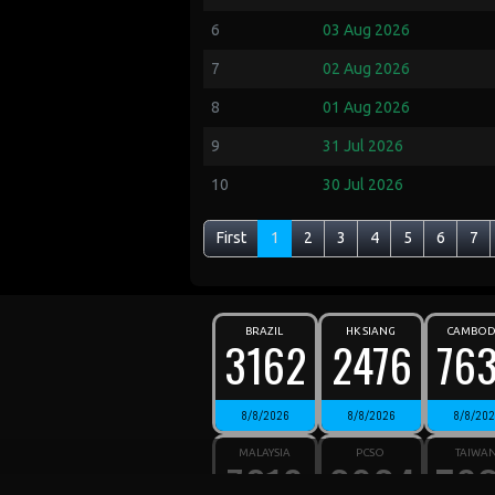
6
03 Aug 2026
7
02 Aug 2026
8
01 Aug 2026
9
31 Jul 2026
10
30 Jul 2026
First
1
2
3
4
5
6
7
BRAZIL
HK SIANG
CAMBOD
3162
2476
76
8/8/2026
8/8/2026
8/8/20
MALAYSIA
PCSO
TAIWA
7218
6964
58