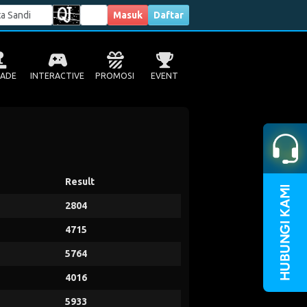
posit,, Terimakasih
Masuk
Daftar
ADE
INTERACTIVE
PROMOSI
EVENT
Result
2804
4715
5764
4016
5933