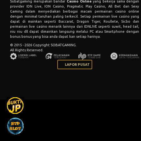
Sobatgaming merupakan bandar
Casino Online
yang bekerja sama dengan
provider IDN Live, ION Casino, Pragmatic Play Casino, All Bet dan Sexy
Gaming dalam menyediakan berbagai macam permainan casino online
dengan minimal taruhan paling terkecil. Setiap permainan live casino yang
dapat di mainkan seperti Baccarat, Dragon Tiger, Roullete, Sicbo dan
permainan live casino menarik lainnya dari IDNLIVE seperti suwit, head tail,
niu niu dll dapat dimainkan langsung melalui PC atau Smartphone dengan
bonus bonus yang bisa anda dapat kan setiap harinya.
© 2015 - 2026 Copyright SOBATGAMING.
All Rights Reserved.
LAPOR PUSAT