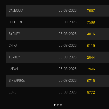
CAMBODIA
06-08-2026
7607
BULLSEYE
06-08-2026
7598
SYDNEY
06-08-2026
4816
CHINA
06-08-2026
0119
TURKEY
06-08-2026
2644
JAPAN
06-08-2026
2546
SINGAPORE
05-08-2026
0715
EURO
06-08-2026
8772