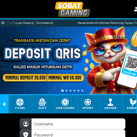
ning Tujuan Deposit,, Terimakasih
Harap Selalu Perhatikan Rekening Tujuan Deposit
TOGEL
SLOT
LIVE CASINO
SPORT
ARCADE
SABU