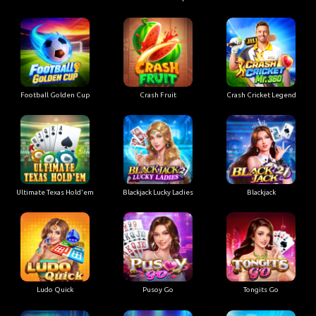
Football Golden Cup
Crash Fruit
Crash Cricket Legend
Ultimate Texas Hold'em
Blackjack Lucky Ladies
Blackjack
Ludo Quick
Pusoy Go
Tongits Go