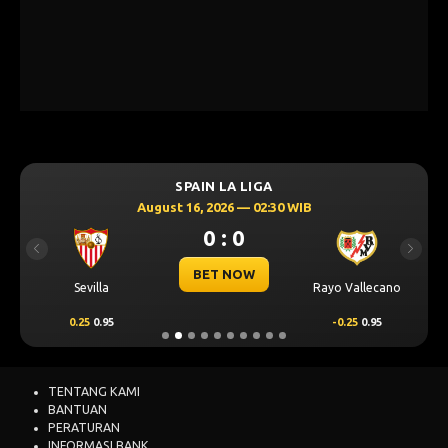
SPAIN LA LIGA
August 16, 2026 — 02:30 WIB
0 : 0
Previous
Next
BET NOW
Sevilla
Rayo Vallecano
0.25
0.95
-0.25
0.95
TENTANG KAMI
BANTUAN
PERATURAN
INFORMASI BANK