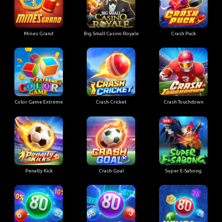
Mines Grand
Big Small Casino Royale
Crash Puck
Color Game Extreme
Crash Cricket
Crash Touchdown
Penalty Kick
Crash Goal
Super E-Sabong