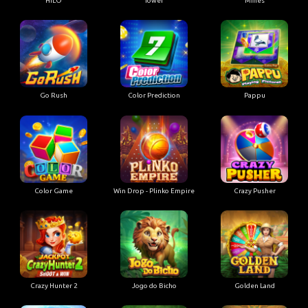
HILO
Tower
Mines
Go Rush
Color Prediction
Pappu
Color Game
Win Drop - Plinko Empire
Crazy Pusher
Crazy Hunter 2
Jogo do Bicho
Golden Land