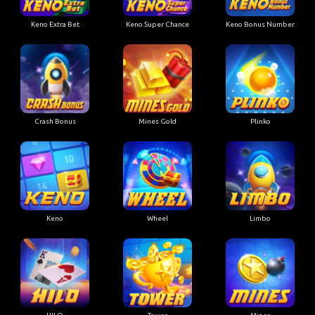
Keno Extra Bet
Keno Super Chance
Keno Bonus Number
Crash Bonus
Mines Gold
Plinko
Keno
Wheel
Limbo