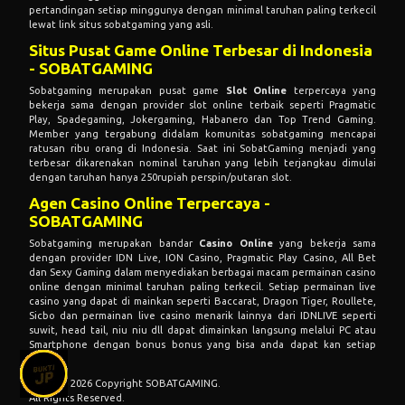
pertandingan setiap minggunya dengan minimal taruhan paling terkecil
lewat link situs sobatgaming yang asli.
Situs Pusat Game Online Terbesar di Indonesia
- SOBATGAMING
Sobatgaming merupakan pusat game
Slot Online
terpercaya yang
bekerja sama dengan provider slot online terbaik seperti Pragmatic
Play, Spadegaming, Jokergaming, Habanero dan Top Trend Gaming.
Member yang tergabung didalam komunitas sobatgaming mencapai
ratusan ribu orang di Indonesia. Saat ini SobatGaming menjadi yang
terbesar dikarenakan nominal taruhan yang lebih terjangkau dimulai
dengan taruhan hanya 250rupiah perspin/putaran slot.
Agen Casino Online Terpercaya -
SOBATGAMING
Sobatgaming merupakan bandar
Casino Online
yang bekerja sama
dengan provider IDN Live, ION Casino, Pragmatic Play Casino, All Bet
dan Sexy Gaming dalam menyediakan berbagai macam permainan casino
online dengan minimal taruhan paling terkecil. Setiap permainan live
casino yang dapat di mainkan seperti Baccarat, Dragon Tiger, Roullete,
Sicbo dan permainan live casino menarik lainnya dari IDNLIVE seperti
suwit, head tail, niu niu dll dapat dimainkan langsung melalui PC atau
Smartphone dengan bonus bonus yang bisa anda dapat kan setiap
harinya.
© 2015 - 2026 Copyright SOBATGAMING.
All Rights Reserved.