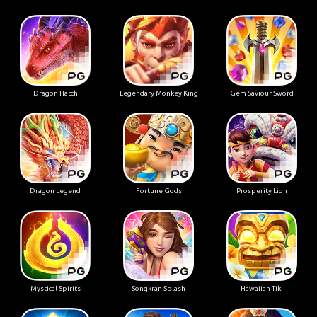
Dragon Hatch
Legendary Monkey King
Gem Saviour Sword
Dragon Legend
Fortune Gods
Prosperity Lion
Mystical Spirits
Songkran Splash
Hawaiian Tiki