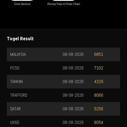
Gem Saviour
Honey Trap of Diao Chan
Togel Result
MALAYSIA
08-08-2026
6851
PCSO
08-08-2026
7102
TAIWAN
08-08-2026
4329
TRAFFORD
08-08-2026
8066
QATAR
08-08-2026
5256
UK6D
08-08-2026
8054