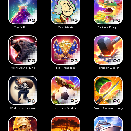
Mystic Potion
Cash Mania
Fortune Dragon
Werewolf's Hunt
Tsar Treasures
Forge of Wealth
Wild Heist Cashout
Ultimate Striker
Ninja Raccoon Frenzy