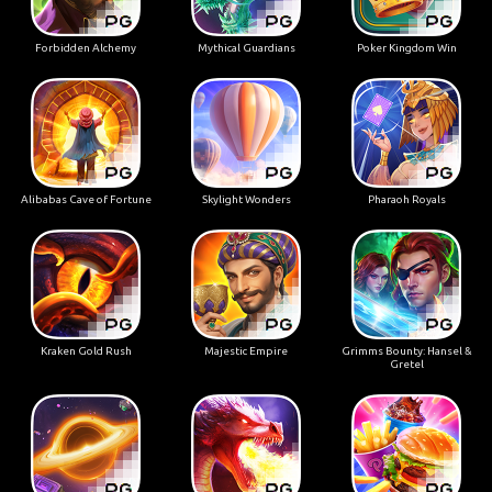
Forbidden Alchemy
Mythical Guardians
Poker Kingdom Win
Alibabas Cave of Fortune
Skylight Wonders
Pharaoh Royals
Kraken Gold Rush
Majestic Empire
Grimms Bounty: Hansel &
Gretel