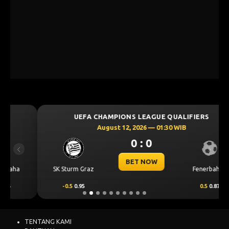
UEFA CHAMPIONS LEAGUE QUALIFIERS
August 12, 2026 — 01:30 WIB
0 : 0
Previous
Next
BET NOW
SK Sturm Graz
Fenerbahce
-0.5
0.95
0.5
0.87
TENTANG KAMI