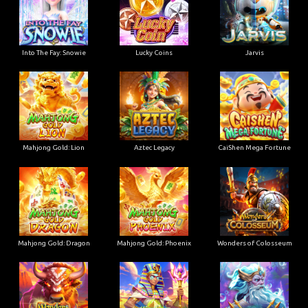
Into The Fay: Snowie
Lucky Coins
Jarvis
Mahjong Gold: Lion
Aztec Legacy
CaiShen Mega Fortune
Mahjong Gold: Dragon
Mahjong Gold: Phoenix
Wonders of Colosseum