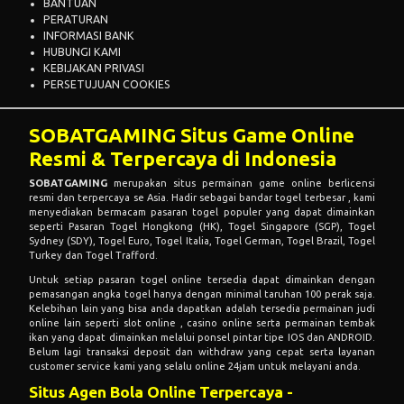
BANTUAN
PERATURAN
INFORMASI BANK
HUBUNGI KAMI
KEBIJAKAN PRIVASI
PERSETUJUAN COOKIES
SOBATGAMING Situs Game Online
Resmi & Terpercaya di Indonesia
SOBATGAMING
merupakan situs permainan game online berlicensi
resmi dan terpercaya se Asia. Hadir sebagai bandar togel terbesar , kami
menyediakan bermacam pasaran togel populer yang dapat dimainkan
seperti Pasaran Togel Hongkong (HK), Togel Singapore (SGP), Togel
Sydney (SDY), Togel Euro, Togel Italia, Togel German, Togel Brazil, Togel
Turkey dan Togel Trafford.
Untuk setiap pasaran togel online tersedia dapat dimainkan dengan
pemasangan angka togel hanya dengan minimal taruhan 100 perak saja.
Kelebihan lain yang bisa anda dapatkan adalah tersedia permainan judi
online lain seperti slot online , casino online serta permainan tembak
ikan yang dapat dimainkan melalui ponsel pintar tipe IOS dan ANDROID.
Belum lagi transaksi deposit dan withdraw yang cepat serta layanan
customer service kami yang selalu online 24jam untuk melayani anda.
Situs Agen Bola Online Terpercaya -