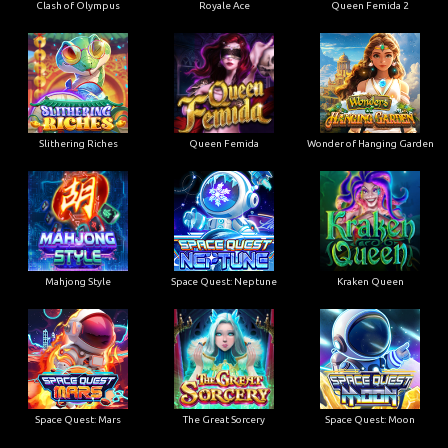
Clash of Olympus
Royale Ace
Queen Femida 2
Slithering Riches
Queen Femida
Wonder of Hanging Garden
Mahjong Style
Space Quest: Neptune
Kraken Queen
Space Quest: Mars
The Great Sorcery
Space Quest: Moon