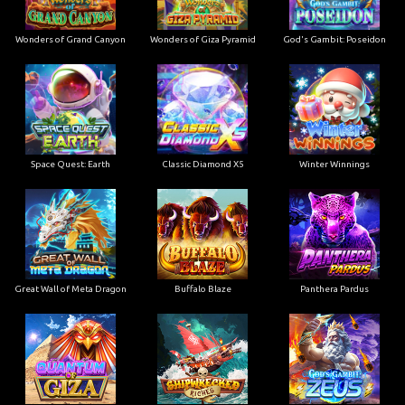
Wonders of Grand Canyon
Wonders of Giza Pyramid
God's Gambit: Poseidon
Space Quest: Earth
Classic Diamond X5
Winter Winnings
Great Wall of Meta Dragon
Buffalo Blaze
Panthera Pardus