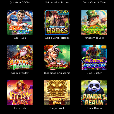
Quantum Of Giza
Shipwrecked Riches
God's Gambit: Zeus
Goal Rush
God's Gambit Hades
Kingdom of Luck
Santa's Payday
Bloodmoon Amazonia
Block Buster
Fiery Lady
Dragon Wish
Panda Realm