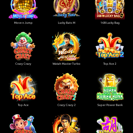
Move n Jump
Lucky Bats M
168 Lucky Bag
Crazy Crazy
Watah Master Turbo
Top Ace 2
Top Ace
Crazy Crazy 2
Super Power Bank