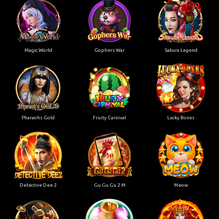
Magic World
Gophers War
Sakura Legend
Pharaohs Gold
Fruity Carnival
Lucky Boxes
Detective Dee 2
Gu Gu Gu 2 M
Meow