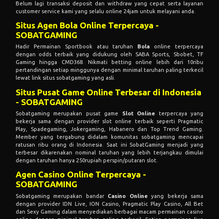
Belum lagi transaksi deposit dan withdraw yang cepat serta layanan
customer service kami yang selalu online 24jam untuk melayani anda.
Situs Agen Bola Online Terpercaya -
SOBATGAMING
Hadir Permainan Sportbook atau taruhan
Bola
online terpercaya
dengan odds terbaik yang didukung oleh SABA Sports, Sbobet, TF
Gaming hingga CMD368. Nikmati betting online lebih dari 10ribu
pertandingan setiap minggunya dengan minimal taruhan paling terkecil
lewat link situs sobatgaming yang asli.
Situs Pusat Game Online Terbesar di Indonesia
- SOBATGAMING
Sobatgaming merupakan pusat game
Slot Online
terpercaya yang
bekerja sama dengan provider slot online terbaik seperti Pragmatic
Play, Spadegaming, Jokergaming, Habanero dan Top Trend Gaming.
Member yang tergabung didalam komunitas sobatgaming mencapai
ratusan ribu orang di Indonesia. Saat ini SobatGaming menjadi yang
terbesar dikarenakan nominal taruhan yang lebih terjangkau dimulai
dengan taruhan hanya 250rupiah perspin/putaran slot.
Agen Casino Online Terpercaya -
SOBATGAMING
Sobatgaming merupakan bandar
Casino Online
yang bekerja sama
dengan provider IDN Live, ION Casino, Pragmatic Play Casino, All Bet
dan Sexy Gaming dalam menyediakan berbagai macam permainan casino