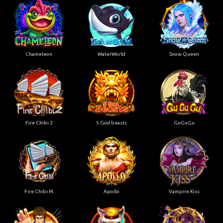
Chameleon
WaterWorld
Snow Queen
Fire Chibi 2
5 God beasts
GuGuGu
Fire Chibi M
Apollo
Vampire Kiss