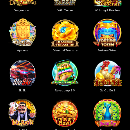
Dragon Heart
Wild Tarzan
Wukong & Peaches
Apsaras
Diamond Treasure
Fortune Totem
SkrSkr
Rave Jump 2 M
Gu Gu Gu 3