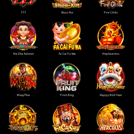
777
Shou-Xin
Fire Chibi
Ne Zha Advent
Fa Cai Fu Wa
Hephaestus
MuayThai
Fruit King
Happy Rich Year