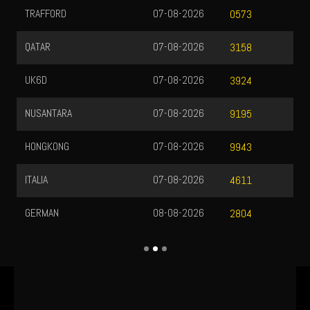
TRAFFORD
07-08-2026
0573
QATAR
07-08-2026
3158
UK6D
07-08-2026
3924
NUSANTARA
07-08-2026
9195
HONGKONG
07-08-2026
9943
ITALIA
07-08-2026
4611
GERMAN
08-08-2026
2804