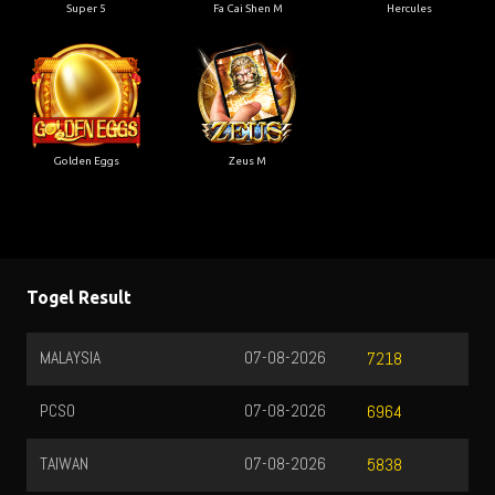
Super 5
Fa Cai Shen M
Hercules
Golden Eggs
Zeus M
Togel Result
MALAYSIA
07-08-2026
7218
PCSO
07-08-2026
6964
TAIWAN
07-08-2026
5838