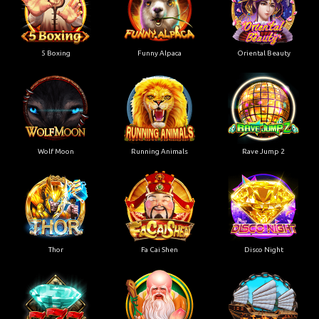
5 Boxing
Funny Alpaca
Oriental Beauty
Wolf Moon
Running Animals
Rave Jump 2
Thor
Fa Cai Shen
Disco Night