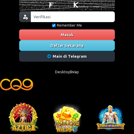
Remember Me
Masuk
Daftar Sekarang
Main di Telegram
Desktop
Wap