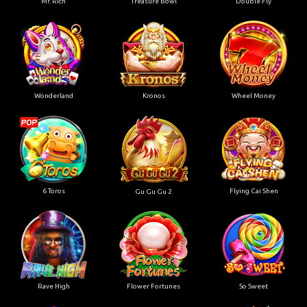
Mr. Rich
Treasure Bowl
Double Fly
Wonderland
Kronos
Wheel Money
6 Toros
Flying Cai Shen
Gu Gu Gu 2
Rave High
Flower Fortunes
So Sweet