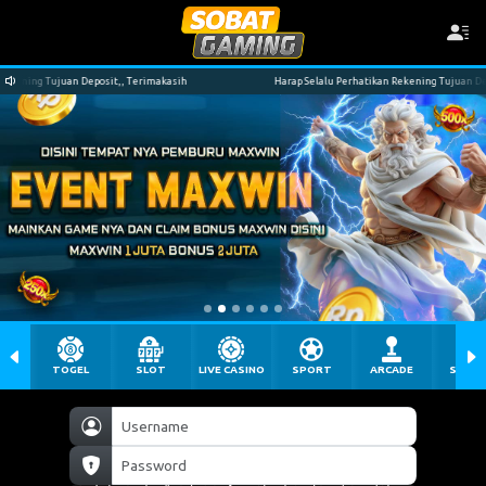
rimakasih
Harap Selalu Perhatikan Rekening Tujuan Deposit,, Terimakasih
TOGEL
SLOT
LIVE CASINO
SPORT
ARCADE
SABU