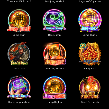
Treasures Of Aztec 2
Mahjong Wilds 3
Legacy of Olympus
Jump High
Rave Jump
Jump High 2
God of War
Jumping Mobile
Lucky Bats
Rave Jump mobile
Jump Higher
Good Fortune M