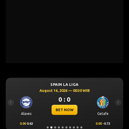
SPAIN LA LIGA
August 16, 2026 — 00:30 WIB
0 : 0
Previous
Next
BET NOW
Alaves
Getafe
0.00
0.62
0.00
-0.72