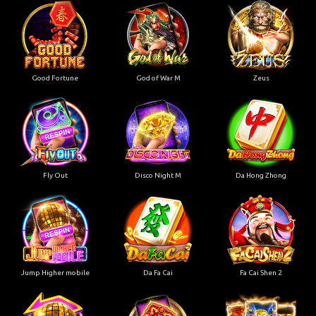
Good Fortune
God of War M
Zeus
Fly Out
Disco Night M
Da Hong Zhong
Jump Higher mobile
Da Fa Cai
Fa Cai Shen 2