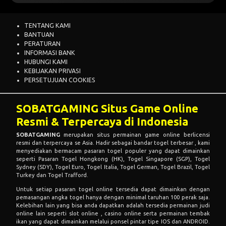
TENTANG KAMI
BANTUAN
PERATURAN
INFORMASI BANK
HUBUNGI KAMI
KEBIJAKAN PRIVASI
PERSETUJUAN COOKIES
SOBATGAMING Situs Game Online
Resmi & Terpercaya di Indonesia
SOBATGAMING
merupakan situs permainan game online berlicensi
resmi dan terpercaya se Asia. Hadir sebagai bandar togel terbesar , kami
menyediakan bermacam pasaran togel populer yang dapat dimainkan
seperti Pasaran Togel Hongkong (HK), Togel Singapore (SGP), Togel
Sydney (SDY), Togel Euro, Togel Italia, Togel German, Togel Brazil, Togel
Turkey dan Togel Trafford.
Untuk setiap pasaran togel online tersedia dapat dimainkan dengan
pemasangan angka togel hanya dengan minimal taruhan 100 perak saja.
Kelebihan lain yang bisa anda dapatkan adalah tersedia permainan judi
online lain seperti slot online , casino online serta permainan tembak
ikan yang dapat dimainkan melalui ponsel pintar tipe IOS dan ANDROID.