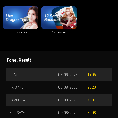
Dragon Tiger
12 Baccarat
Togel Result
BRAZIL
06-08-2026
1405
HK SIANG
06-08-2026
9220
CAMBODIA
06-08-2026
7607
BULLSEYE
06-08-2026
7598