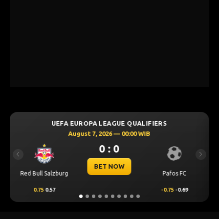
AGUE QUALIFIERS
UEFA EUROPA LEAGUE 
26 — 00:00 WIB
August 7, 2026 — 02
: 0
2 : 0
Previous
Next
 NOW
BET NOW
Pafos FC
Benfica
-0.75
-0.69
1.5
0.64