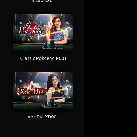
Sicbo S201
Classic Pokdeng P001
Xoc Dia XD001