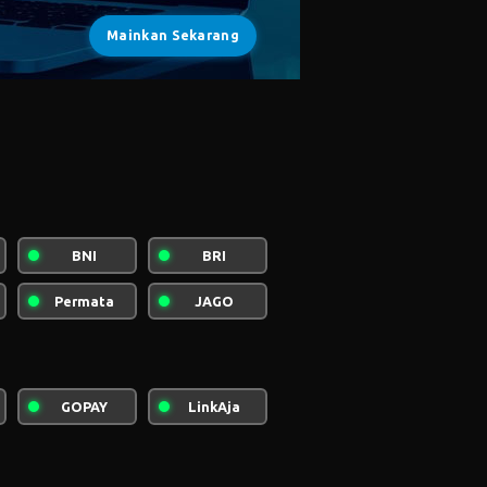
Mainkan Sekarang
BNI
BRI
Permata
JAGO
GOPAY
LinkAja