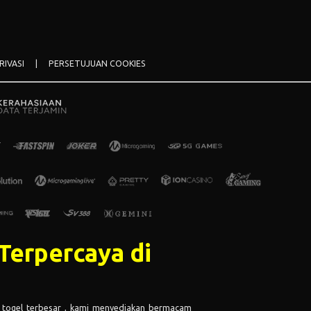
RIVASI
|
PERSETUJUAN COOKIES
erpercaya di