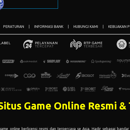
PERATURAN
|
INFORMASI BANK
|
HUBUNGI KAMI
|
KEBIJAKAN P
tus Game Online Resmi & T