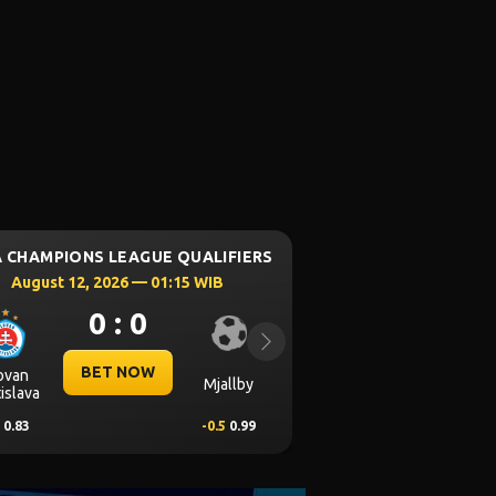
/8/2026
7/8/2026
8/8/2026
APOOL DAY
BOLAPOOL NIGHT
603
0715
/8/2026
7/8/2026
FOOTBALL F24 INTERNATIONAL
FRIENDLY
August 8, 2026 — 04:15 WIB
0 : 0
Next
BET NOW
e-
rtugal
Netherlands
0
0.00
0.00
0.00