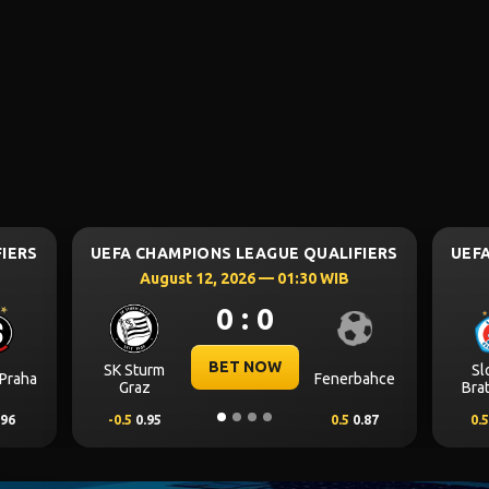
26
7/8/2026
7/8/2026
7/8/2026
7/8/2026
7
HAN
OREGON
TOTO MACAU
SYDNEY LOTTO
HONGKONG LOTTO
BOL
89
1535
4072
3712
6011
4
26
8/8/2026
8/8/2026
7/8/2026
7/8/2026
7
IERS
E-FOOTBALL F24 ELITE CLUB FRIENDLY
E-
August 8, 2026 — 04:00 WIB
0 : 1
BET NOW
Saint-
e-Paris Saint
e-Chelsea
oise
Germain
e-Po
1.00
0.00
0.54
0.00
-0.88
0.0