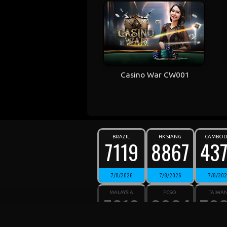
Casino War CW001
BRAZIL
HK SIANG
CAMBOD
7119
8867
43
7/8/2026
7/8/2026
7/8/20
MALAYSIA
PCSO
TAIWA
7218
6964
58